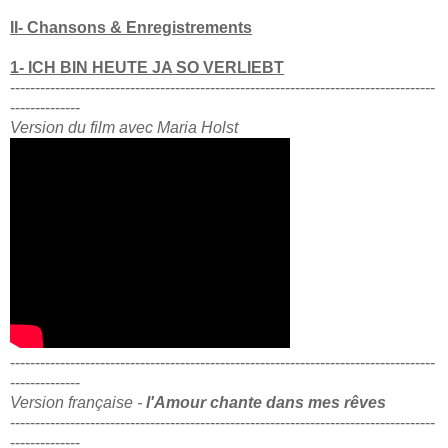
II- Chansons & Enregistrements
1- ICH BIN HEUTE JA SO VERLIEBT
-------------------------------------------------------------------------------------
--------------
Version du film avec Maria Holst
-------------------------------------------------------------------------------------
--------------
Version française -
l'Amour chante dans mes rêves
-------------------------------------------------------------------------------------
--------------